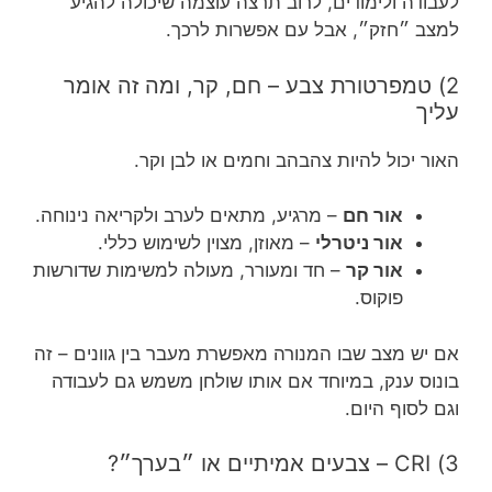
לעבודה ולימודים, לרוב תרצה עוצמה שיכולה להגיע
למצב ״חזק״, אבל עם אפשרות לרכך.
2) טמפרטורת צבע – חם, קר, ומה זה אומר
עליך
האור יכול להיות צהבהב וחמים או לבן וקר.
אור חם
– מרגיע, מתאים לערב ולקריאה נינוחה.
אור ניטרלי
– מאוזן, מצוין לשימוש כללי.
אור קר
– חד ומעורר, מעולה למשימות שדורשות
פוקוס.
אם יש מצב שבו המנורה מאפשרת מעבר בין גוונים – זה
בונוס ענק, במיוחד אם אותו שולחן משמש גם לעבודה
וגם לסוף היום.
3) CRI – צבעים אמיתיים או ״בערך״?