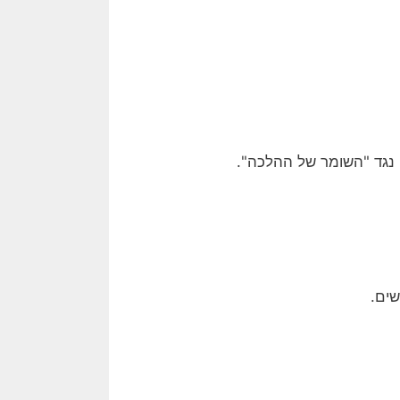
ם נגד "השומר של ההלכה".
שים.